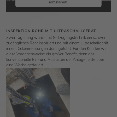
anzusehen.
Mehr Informationen
Akzeptieren
INSPEKTION ROHR MIT ULTRASCHALLGERÄT
Zwei Tage lang wurde mit Seilzugangstechnik ein schwer
powered by
Usercentrics Consent
zugängliches Rohr inspiziert und mit einem Ultraschallgerät
Management Platform
&
eRecht24
innen Dickenmessungen durchgeführt. Für den Kunden war
diese Vorgehensweise ein großer Benefit, denn das
konventionelle Ein- und Ausrüsten der Anlage hätte über
eine Woche gedauert.