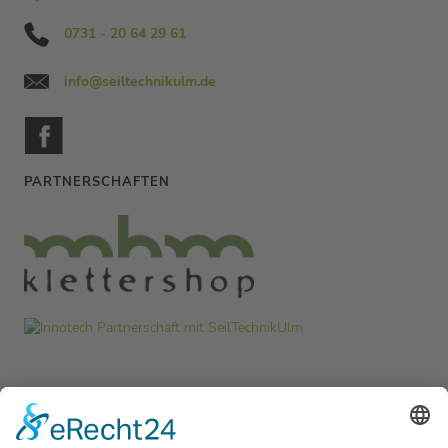
0731 - 20 64 29 61
info@seiltechnikulm.de
PARTNERSCHAFTEN
MITGLIEDSCHAFTEN