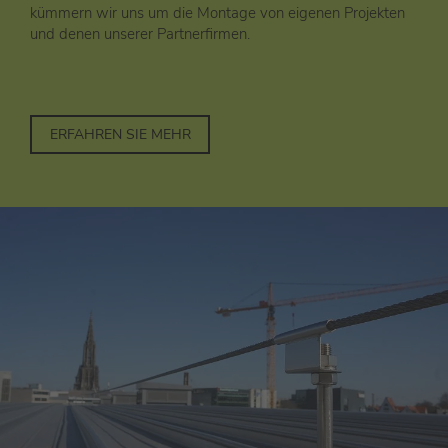
kümmern wir uns um die Montage von eigenen Projek­ten
und denen unserer Partnerfirmen.
ERFAHREN SIE MEHR