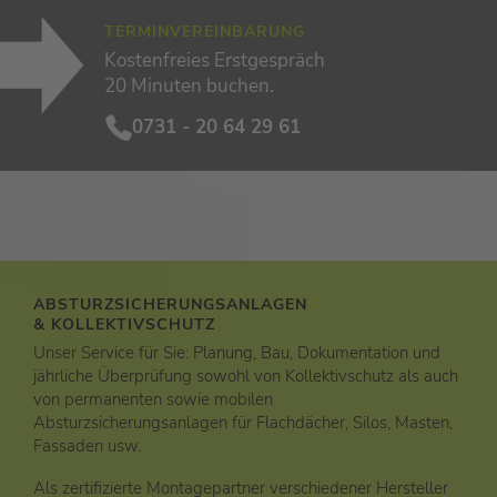
TERMINVEREINBARUNG
Kostenfreies Erstgespräch
20 Minuten buchen.
0731 - 20 64 29 61
ABSTURZSICHERUNGSANLAGEN
& KOLLEKTIVSCHUTZ
Unser Service für Sie: Planung, Bau, Dokumentation und
jährliche Überprüfung sowohl von Kollektivschutz als auch
von permanenten sowie mobilen
Absturzsicherungsanlagen für Flachdächer, Silos, Masten,
Fassaden usw.
Als zertifizierte Montagepartner verschiedener Hersteller